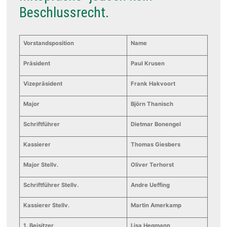
Beschlussrecht.
Vorstandsposition
Name
Präsident
Paul Krusen
Vizepräsident
Frank Hakvoort
Major
Björn Thanisch
Schriftführer
Dietmar Bonengel
Kassierer
Thomas Giesbers
Major Stellv.
Oliver Terhorst
Schriftführer Stellv.
Andre Ueffing
Kassierer Stellv.
Martin Amerkamp
1. Beisitzer
Lisa Hegmann